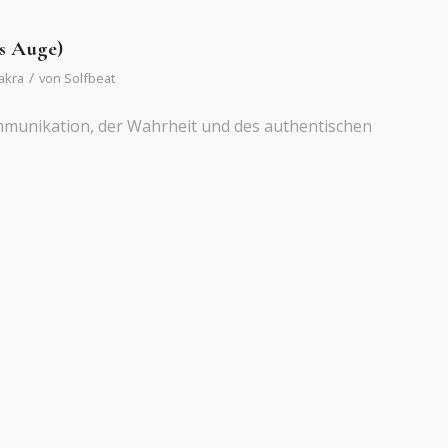
es Auge)
/
akra
von
Solfbeat
mmunikation, der Wahrheit und des authentischen