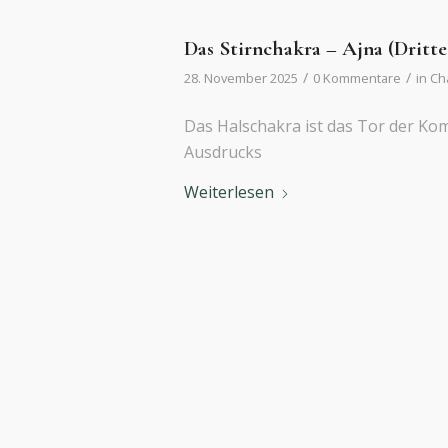
Das Stirnchakra – Ajna (Dritt
/
/
28. November 2025
0 Kommentare
in
Ch
Das Halschakra ist das Tor der Ko
Ausdrucks
Weiterlesen