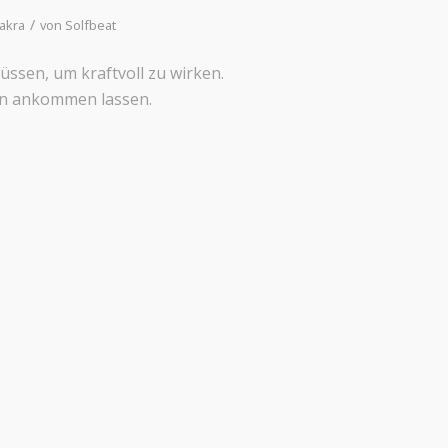
/
akra
von
Solfbeat
müssen, um kraftvoll zu wirken.
ern ankommen lassen.