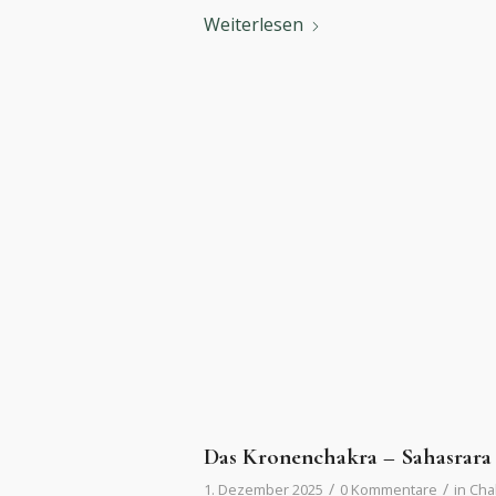
Weiterlesen
Das Kronenchakra – Sahasrara
/
/
1. Dezember 2025
0 Kommentare
in
Cha