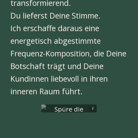
transformierend.
Du lieferst Deine Stimme.
Ich erschaffe daraus eine
energetisch abgestimmte
Frequenz-Komposition, die Deine
Botschaft trägt und Deine
Kundinnen liebevoll in ihren
inneren Raum führt.
Spüre die
©SolfBeat
Energie
dieser
Produktion.